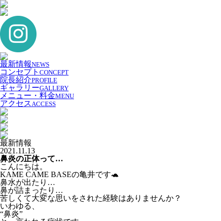
最新情報
NEWS
コンセプト
CONCEPT
院長紹介
PROFILE
ギャラリー
GALLERY
メニュー・料金
MENU
アクセス
ACCESS
最新情報
2021.11.13
鼻炎の正体って…
こんにちは。
KAME CAME BASEの亀井です🐢
鼻水が出たり…
鼻が詰まったり…
苦しくて大変な思いをされた経験はありませんか？
いわゆる、
“鼻炎”