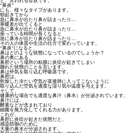
と、言われる症状です。
“鼻炎”
にも、様々なタイプがあります。
朝起きてから
急に鼻水が出たり鼻が詰まったり…
寒暖差が出てくると
急に鼻水が出たり鼻が詰まったり…
座っている時間が長くなると
急に鼻水が出たり鼻が詰まったり…
その人の体質や生活の仕方で変わっています。
“鼻炎”になると、
鼻はどのような状態になっているのでしょうか？
鼻の奥にある、
鼻腔という場所の粘膜に炎症が起きてしまい
腫れた状態のことを言います。
鼻は外気を取り込む呼吸器です。
鼻腔は、
乾燥した冷たい空気が直接肺に入ってこないように
取り込んだ空気を適度な湿り気や温度を与えます。
そして、
健康的な場合でも適度な鼻汁（鼻水）が分泌されています。
鼻汁には、
酵素などが含まれており
細菌を無力化してくれる力があります。
これが、
鼻腔に炎症が起きた状態だと、
感染防御のために
大量の鼻水が分泌されます。