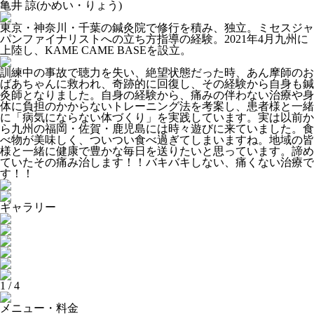
亀井 諒
(かめい・りょう)
東京・神奈川・千葉の鍼灸院で修行を積み、独立。ミセスジャ
パンファイナリストへの立ち方指導の経験。2021年4月九州に
上陸し、KAME CAME BASEを設立。
訓練中の事故で聴力を失い、絶望状態だった時、あん摩師のお
ばあちゃんに救われ、奇跡的に回復し、その経験から自身も鍼
灸師となりました。自身の経験から、痛みの伴わない治療や身
体に負担のかからないトレーニング法を考案し、患者様と一緒
に「病気にならない体づくり」を実践しています。実は以前か
ら九州の福岡・佐賀・鹿児島には時々遊びに来ていました。食
べ物が美味しく、ついつい食べ過ぎてしまいますね。地域の皆
様と一緒に健康で豊かな毎日を送りたいと思っています。諦め
ていたその痛み治します！！バキバキしない、痛くない治療で
す！！
ギャラリー
1
/
4
メニュー・料金