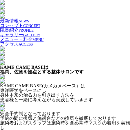
最新情報
NEWS
コンセプト
CONCEPT
院長紹介
PROFILE
ギャラリー
GALLERY
メニュー・料金
MENU
アクセス
ACCESS
KAME CAME BASEは
福岡、佐賀を拠点とする整体サロンです
KAME CAME BASE(カメカメベース）は
東洋医学をベースにし
身体本来の治る力を引き出す方法を
患者様と一緒に考えながら実践していきます
完全予約制となっております
予約の間に換気と施術台などの換気を徹底しております
施術者およびスタッフは施術時を含め常時マスクの着用を実施
し