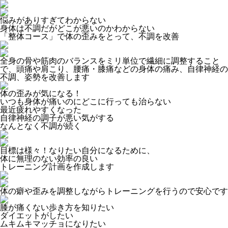
悩みがありすぎてわからない
身体は不調だがどこが悪いのかわからない
「整体コース」で体の歪みをとって、不調を改善
全身の骨や筋肉のバランスをミリ単位で繊細に調整すること
で、頭痛や肩こり、腰痛・膝痛などの身体の痛み、自律神経の
不調、姿勢を改善します
体の歪みが気になる！
いつも身体が痛いのにどこに行っても治らない
最近疲れやすくなった
自律神経の調子が悪い気がする
なんとなく不調が続く
目標は様々！なりたい自分になるために、
体に無理のない効率の良い
トレーニング計画を作成します
体の癖や歪みを調整しながらトレーニングを行うので安心です
膝が痛くない歩き方を知りたい
ダイエットがしたい
ムキムキマッチョになりたい