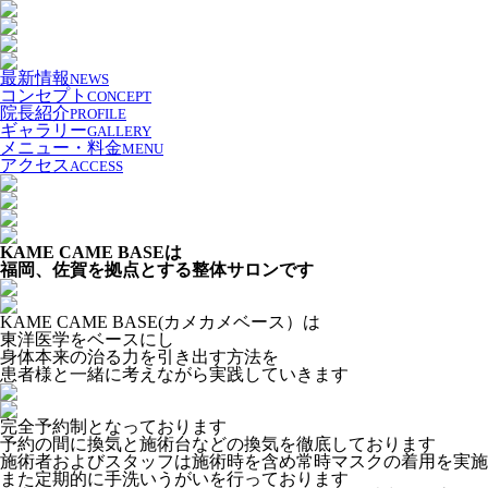
最新情報
NEWS
コンセプト
CONCEPT
院長紹介
PROFILE
ギャラリー
GALLERY
メニュー・料金
MENU
アクセス
ACCESS
KAME CAME BASEは
福岡、佐賀を拠点とする整体サロンです
KAME CAME BASE(カメカメベース）は
東洋医学をベースにし
身体本来の治る力を引き出す方法を
患者様と一緒に考えながら実践していきます
完全予約制となっております
予約の間に換気と施術台などの換気を徹底しております
施術者およびスタッフは施術時を含め常時マスクの着用を実施
また定期的に手洗いうがいを行っております