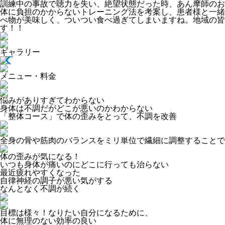
訓練中の事故で聴力を失い、絶望状態だった時、あん摩師のお
体に負担のかからないトレーニング法を考案し、患者様と一緒
べ物が美味しく、ついつい食べ過ぎてしまいますね。地域の皆
す！！
ギャラリー
メニュー・料金
悩みがありすぎてわからない
身体は不調だがどこが悪いのかわからない
「整体コース」で体の歪みをとって、不調を改善
全身の骨や筋肉のバランスをミリ単位で繊細に調整することで
体の歪みが気になる！
いつも身体が痛いのにどこに行っても治らない
最近疲れやすくなった
自律神経の調子が悪い気がする
なんとなく不調が続く
目標は様々！なりたい自分になるために、
体に無理のない効率の良い