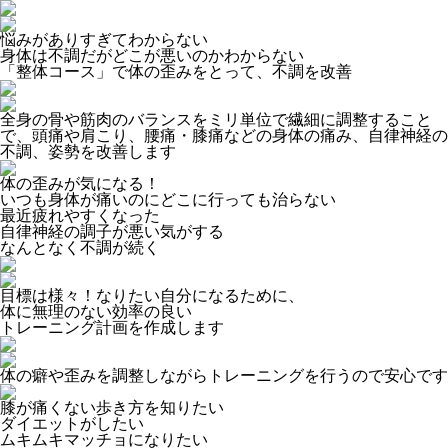
悩みがありすぎてわからない
身体は不調だがどこが悪いのかわからない
「整体コース」で体の歪みをとって、不調を改善
全身の骨や筋肉のバランスをミリ単位で繊細に調整すること
で、頭痛や肩こり、腰痛・膝痛などの身体の痛み、自律神経の
不調、姿勢を改善します
体の歪みが気になる！
いつも身体が痛いのにどこに行っても治らない
最近疲れやすくなった
自律神経の調子が悪い気がする
なんとなく不調が続く
目標は様々！なりたい自分になるために、
体に無理のない効率の良い
トレーニング計画を作成します
体の癖や歪みを調整しながらトレーニングを行うので安心です
膝が痛くない歩き方を知りたい
ダイエットがしたい
ムキムキマッチョになりたい