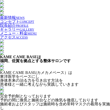
最新情報
NEWS
コンセプト
CONCEPT
院長紹介
PROFILE
ギャラリー
GALLERY
メニュー・料金
MENU
アクセス
ACCESS
KAME CAME BASEは
福岡、佐賀を拠点とする整体サロンです
KAME CAME BASE(カメカメベース）は
東洋医学をベースにし
身体本来の治る力を引き出す方法を
患者様と一緒に考えながら実践していきます
完全予約制となっております
予約の間に換気と施術台などの換気を徹底しております
施術者およびスタッフは施術時を含め常時マスクの着用を実施
し