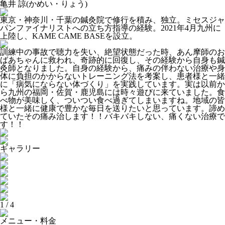
亀井 諒
(かめい・りょう)
東京・神奈川・千葉の鍼灸院で修行を積み、独立。ミセスジャ
パンファイナリストへの立ち方指導の経験。2021年4月九州に
上陸し、KAME CAME BASEを設立。
訓練中の事故で聴力を失い、絶望状態だった時、あん摩師のお
ばあちゃんに救われ、奇跡的に回復し、その経験から自身も鍼
灸師となりました。自身の経験から、痛みの伴わない治療や身
体に負担のかからないトレーニング法を考案し、患者様と一緒
に「病気にならない体づくり」を実践しています。実は以前か
ら九州の福岡・佐賀・鹿児島には時々遊びに来ていました。食
べ物が美味しく、ついつい食べ過ぎてしまいますね。地域の皆
様と一緒に健康で豊かな毎日を送りたいと思っています。諦め
ていたその痛み治します！！バキバキしない、痛くない治療で
す！！
ギャラリー
1
/
4
メニュー・料金